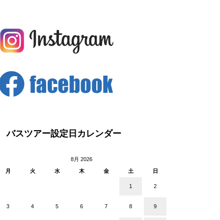
バスツアー設定日カレンダー
8月 2026
月
火
水
木
金
土
日
1
2
3
4
5
6
7
8
9