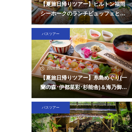
【夏旅日帰りツアー】ヒルトン福岡
シーホークのランチビュッフェとチ
ームラボフォレスト福岡
バスツアー
2026.05.29
【夏旅日帰りツアー】糸島めぐり(一
蘭の森･伊都菜彩･杉能舎)＆海乃御馳
走「玄海灘ちらし重」ランチ
バスツアー