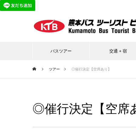
バスツアー
交通 + 宿
ツアー
◎催行決定【空席あり】
◎催行決定【空席