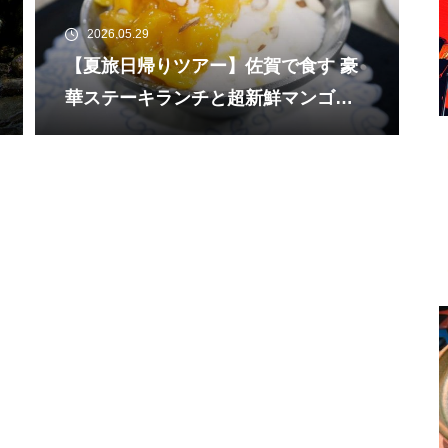
2026.05.29
【夏旅日帰りツアー】佐賀で食す 豪
華ステーキランチと超新鮮マンゴー
と濃厚ミルク氷の絶品かき氷