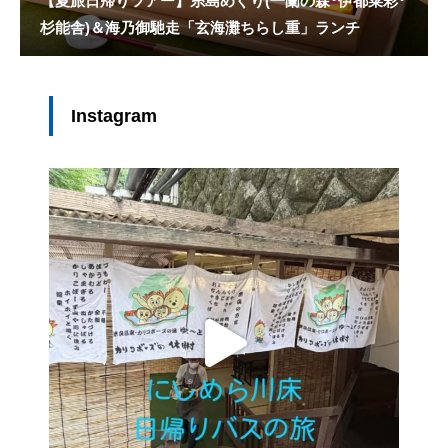
【夏旅日帰りツアー】糸島めぐり(一蘭の森･伊都菜彩･
杉能舎)＆海乃御馳走「玄海灘ちらし重」ランチ
Instagram