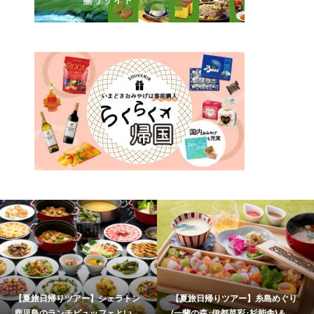
夏旅日帰りツアー】シェラトン
【夏旅日帰りツアー】糸島めぐり
【
児島のランチビュッフェといお
(一蘭の森･伊都菜彩･杉能舎)＆海
大