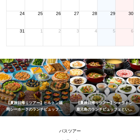
24
25
26
27
28
29
30
31
1
2
3
4
5
6
【夏旅日帰りツアー】ヒルトン福
【夏旅日帰りツアー】シェラトン
岡シーホークのランチビュッフェ
鹿児島のランチビュッフェといお
とチームラボフォレスト福岡
ワールドかごしま水族館
バスツアー