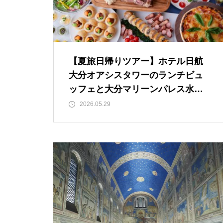
【夏旅日帰りツアー】ホテル日航
大分オアシスタワーのランチビュ
ッフェと大分マリーンパレス水族
館「うみたまご」
2026.05.29