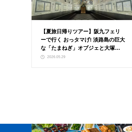
【夏旅日帰りツアー】阪九フェリ
ーで行く おっタマげ! 淡路島の巨大
な「たまねぎ」オブジェと大塚国
際美術館 2泊3日
2026.05.29