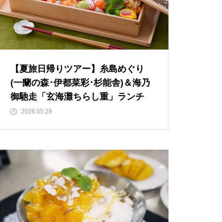
【夏旅日帰りツアー】糸島めぐり
(一蘭の森･伊都菜彩･杉能舎)＆海乃
御馳走「玄海灘ちらし重」ランチ
2026.05.29