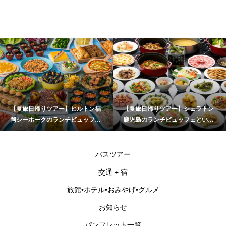
【夏旅日帰りツアー】シェラトン
【夏旅日帰りツアー】糸島めぐり
鹿児島のランチビュッフェといお
(一蘭の森･伊都菜彩･杉能舎)＆海
ワールドかごしま水族館
乃御馳走「玄海灘ちらし重」ラン
チ
バスツアー
交通 + 宿
旅館•ホテル•おみやげ•グルメ
お知らせ
パンフレット一覧