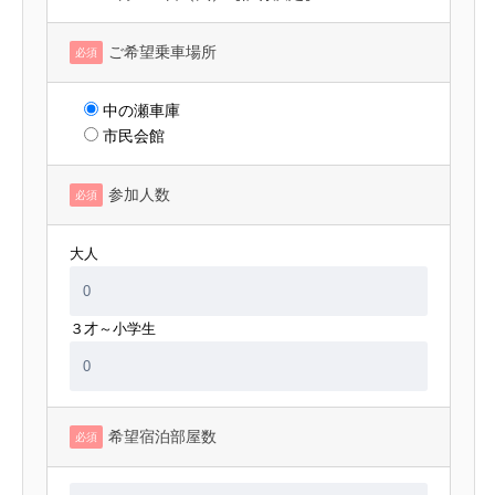
ご希望乗車場所
必須
中の瀬車庫
市民会館
参加人数
必須
大人
３才～小学生
希望宿泊部屋数
必須