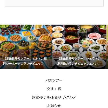
ルトン福
【夏旅日帰りツアー】シェラトン
【夏旅日帰りツアー】糸
ュッフェ
鹿児島のランチビュッフェといお
(一蘭の森･伊都菜彩･杉
福岡
ワールドかごしま水族館
乃御馳走「玄海灘ちらし
チ
バスツアー
交通 + 宿
旅館•ホテル•おみやげ•グルメ
お知らせ