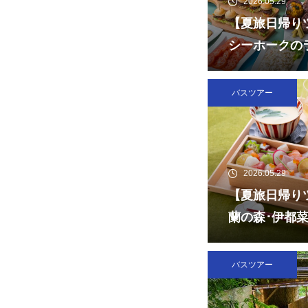
2026.05.29
【夏旅日帰り
シーホークの
ームラボフォ
バスツアー
2026.05.29
【夏旅日帰り
蘭の森･伊都菜
走「玄海灘ち
バスツアー