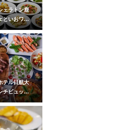
シェラトン鹿
ェといおワー
ホテル日航大
ンチビュッフ
ス水族館「う