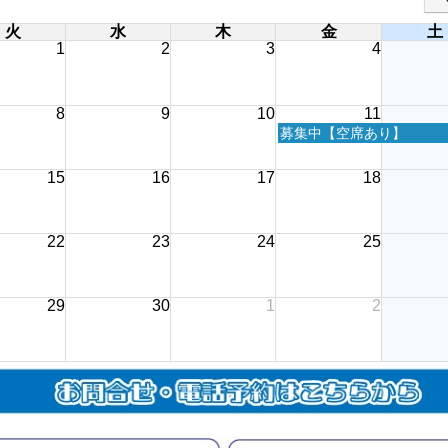
火
水
木
金
土
1
2
3
4
8
9
10
11
金
募集中【空席あり】
曜
日,
15
16
17
18
9
月
11th
2026
22
23
24
25
29
30
1
2