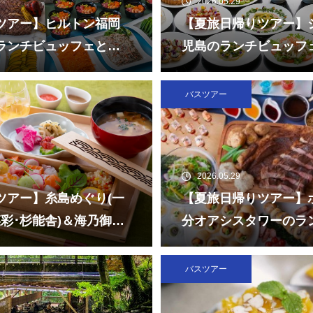
2026.05.29
ツアー】ヒルトン福岡
【夏旅日帰りツアー】
ランチビュッフェとチ
児島のランチビュッフ
レスト福岡
ルドかごしま水族館
バスツアー
2026.05.29
ツアー】糸島めぐり(一
【夏旅日帰りツアー】
彩･杉能舎)＆海乃御馳
分オアシスタワーのラ
らし重」ランチ
ェと大分マリーンパレ
みたまご」
バスツアー