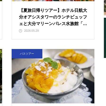
【夏旅日帰りツアー】ホテル日航大
分オアシスタワーのランチビュッフ
ェと大分マリーンパレス水族館「う
みたまご」
2026.05.29
バスツアー