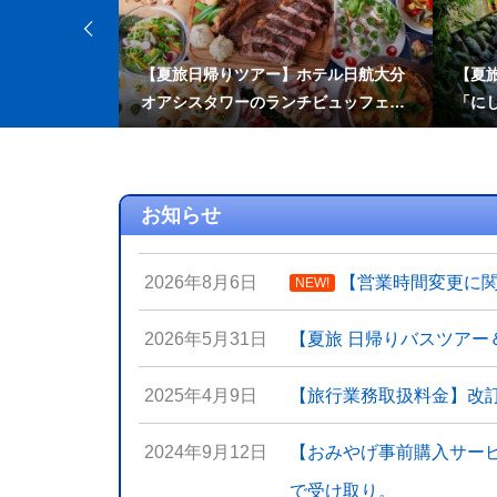
島めぐり(一蘭
【夏旅日帰りツアー】ホテル日航大分
【夏
＆海乃御馳走
オアシスタワーのランチビュッフェと
「に
チ
大分マリーンパレス水族館「うみたま
ご」
お知らせ
2026年8月6日
【営業時間変更に
NEW!
2026年5月31日
【夏旅 日帰りバスツアー
2025年4月9日
【旅行業務取扱料金】改
2024年9月12日
【おみやげ事前購入サー
で受け取り。