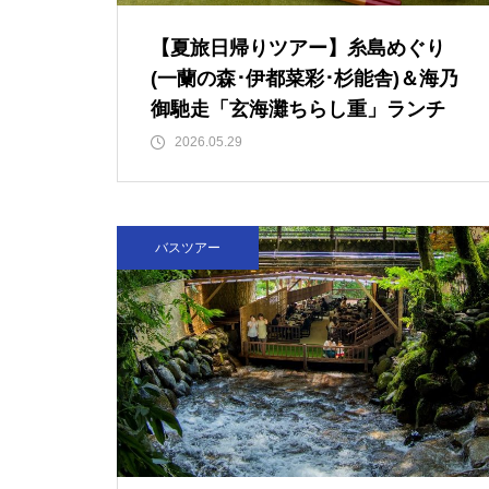
【夏旅日帰りツアー】糸島めぐり
(一蘭の森･伊都菜彩･杉能舎)＆海乃
御馳走「玄海灘ちらし重」ランチ
2026.05.29
バスツアー