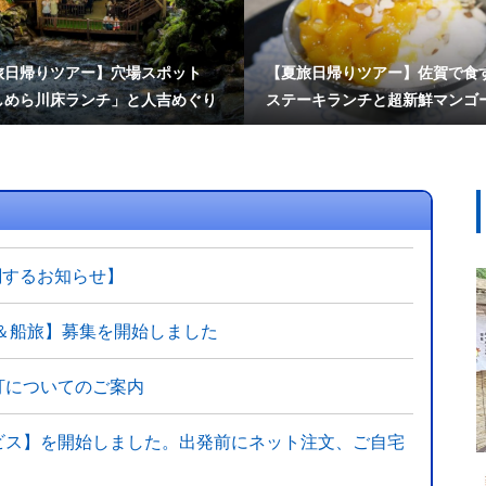
旅日帰りツアー】穴場スポット
【夏旅日帰りツアー】佐賀で食す
しめら川床ランチ」と人吉めぐり
ステーキランチと超新鮮マンゴ
厚ミルク氷の絶品かき氷
関するお知らせ】
＆船旅】募集を開始しました
訂についてのご案内
ビス】を開始しました。出発前にネット注文、ご自宅