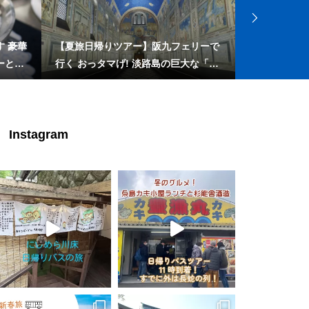
 豪華
【夏旅日帰りツアー】阪九フェリーで
【夏旅日帰り
ーと濃
行く おっタマげ! 淡路島の巨大な「た
スカット･巨
まねぎ」オブジェと大塚国際美術館 2
姿造り御膳ラ
泊3日
Instagram