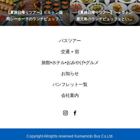
【夏旅日帰りツアー】ヒルトン福
【夏旅日帰りツアー】シェラトン
岡シーホークのランチビュッフェ
鹿児島のランチビュッフェといお
とチームラボフォレスト福岡
ワールドかごしま水族館
バスツアー
交通 + 宿
旅館•ホテル•おみやげ•グルメ
お知らせ
パンフレット一覧
会社案内
Copyright Allrights reserved Kumamoto Bus Co,Ltd.