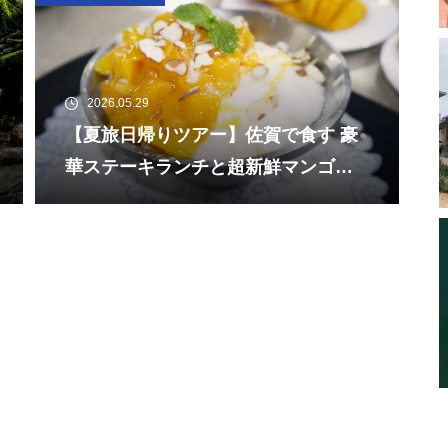
2026.05.29
【夏旅日帰りツアー】佐賀で食す 豪
華ステーキランチと超新鮮マンゴー
と濃厚ミルク氷の絶品かき氷