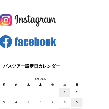
バスツアー設定日カレンダー
8月 2026
月
火
水
木
金
土
日
1
2
3
4
5
6
7
8
9