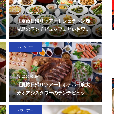
2026.05.29
【夏旅日帰りツアー】シェラトン鹿
児島のランチビュッフェといおワー
ルドかごしま水族館
バスツアー
2026.05.29
【夏旅日帰りツアー】ホテル日航大
分オアシスタワーのランチビュッフ
ェと大分マリーンパレス水族館「う
みたまご」
バスツアー