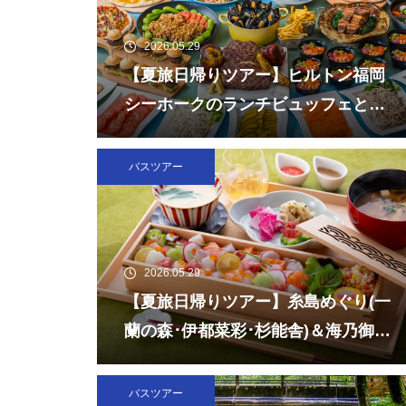
2026.05.29
【夏旅日帰りツアー】ヒルトン福岡
シーホークのランチビュッフェとチ
ームラボフォレスト福岡
バスツアー
2026.05.29
【夏旅日帰りツアー】糸島めぐり(一
蘭の森･伊都菜彩･杉能舎)＆海乃御馳
走「玄海灘ちらし重」ランチ
バスツアー