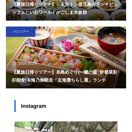
【夏旅日帰りツアー】シェラトン鹿児島のランチビュ
ッフェといおワールドかごしま水族館
バスツアー
2026.05.29
【夏旅日帰りツアー】糸島めぐり(一蘭の森･伊都菜彩･
杉能舎)＆海乃御馳走「玄海灘ちらし重」ランチ
Instagram