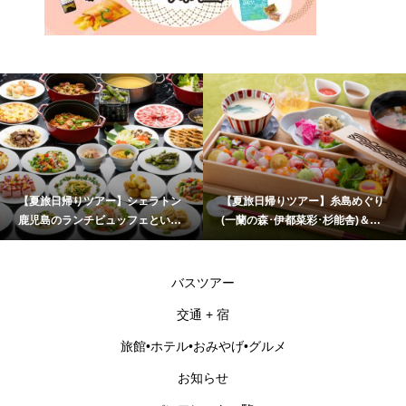
【夏旅日帰りツアー】シェラトン
【夏旅日帰りツアー】糸島めぐり
鹿児島のランチビュッフェといお
(一蘭の森･伊都菜彩･杉能舎)＆海
ワールドかごしま水族館
乃御馳走「玄海灘ちらし重」ラン
チ
バスツアー
交通 + 宿
旅館•ホテル•おみやげ•グルメ
お知らせ