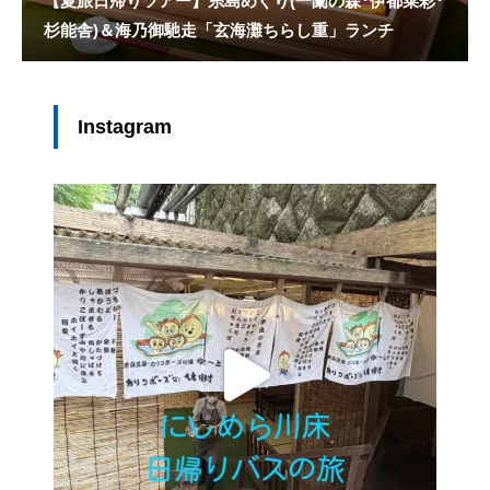
【夏旅日帰りツアー】糸島めぐり(一蘭の森･伊都菜彩･
杉能舎)＆海乃御馳走「玄海灘ちらし重」ランチ
Instagram