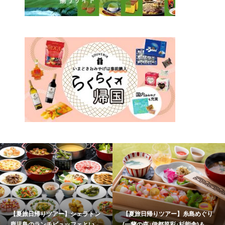
【夏旅日帰りツアー】シェラトン
【夏旅日帰りツアー】糸島めぐり
鹿児島のランチビュッフェといお
(一蘭の森･伊都菜彩･杉能舎)＆海