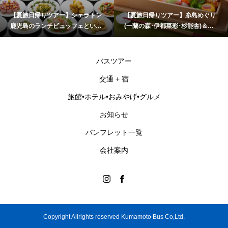
【夏旅日帰りツアー】シェラトン
【夏旅日帰りツアー】糸島めぐり
鹿児島のランチビュッフェといお
(一蘭の森･伊都菜彩･杉能舎)＆海
ワールドかごしま水族館
乃御馳走「玄海灘ちらし重」ラン
チ
バスツアー
交通 + 宿
旅館•ホテル•おみやげ•グルメ
お知らせ
パンフレット一覧
会社案内
Copyright Allrights reserved Kumamoto Bus Co,Ltd.