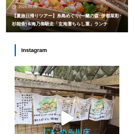
2026.05.29
【夏旅日帰りツアー】糸島めぐり(一蘭の森･伊都菜彩･
杉能舎)＆海乃御馳走「玄海灘ちらし重」ランチ
Instagram