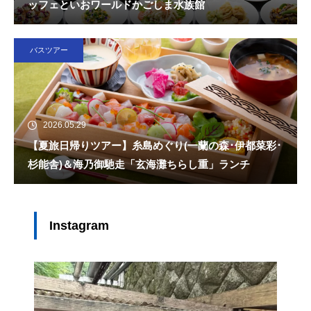
ッフェといおワールドかごしま水族館
バスツアー
2026.05.29
【夏旅日帰りツアー】糸島めぐり(一蘭の森･伊都菜彩･
杉能舎)＆海乃御馳走「玄海灘ちらし重」ランチ
Instagram