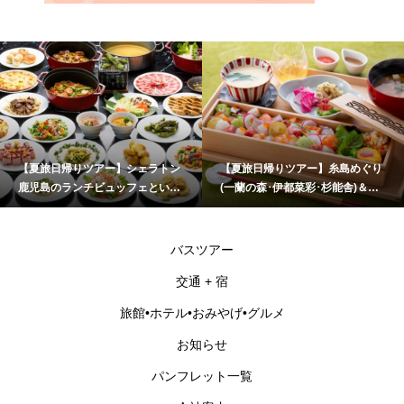
【夏旅日帰りツアー】シェラトン
【夏旅日帰りツアー】糸島めぐり
鹿児島のランチビュッフェといお
(一蘭の森･伊都菜彩･杉能舎)＆海
ワールドかごしま水族館
乃御馳走「玄海灘ちらし重」ラン
チ
バスツアー
交通 + 宿
旅館•ホテル•おみやげ•グルメ
お知らせ
パンフレット一覧