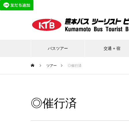
バスツアー
交通 + 宿
ツアー
◎催行済
◎催行済