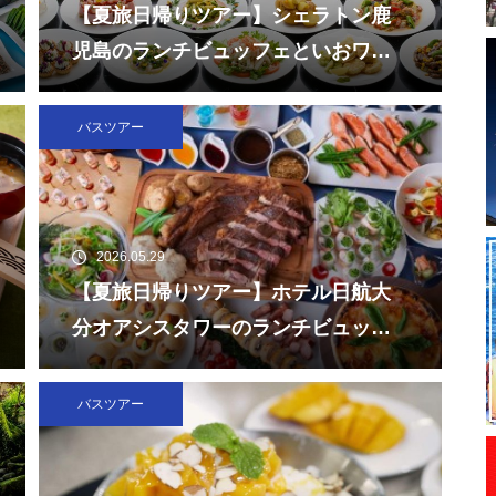
【夏旅日帰りツアー】シェラトン鹿
児島のランチビュッフェといおワー
ルドかごしま水族館
バスツアー
2026.05.29
【夏旅日帰りツアー】ホテル日航大
分オアシスタワーのランチビュッフ
ェと大分マリーンパレス水族館「う
みたまご」
バスツアー