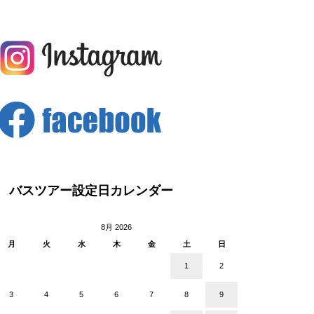
バスツアー設定日カレンダー
8月 2026
月
火
水
木
金
土
日
1
2
3
4
5
6
7
8
9