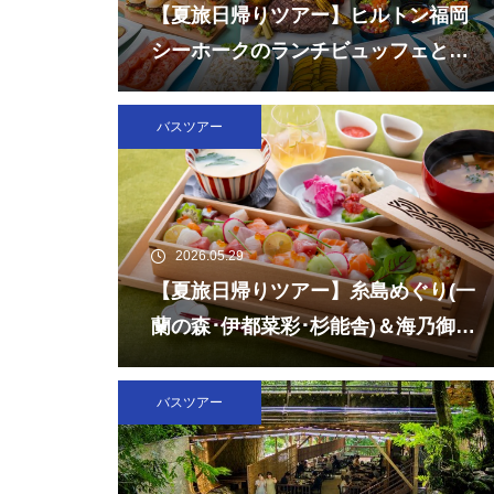
【夏旅日帰りツアー】ヒルトン福岡
シーホークのランチビュッフェとチ
ームラボフォレスト福岡
バスツアー
2026.05.29
【夏旅日帰りツアー】糸島めぐり(一
蘭の森･伊都菜彩･杉能舎)＆海乃御馳
走「玄海灘ちらし重」ランチ
バスツアー