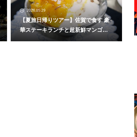
2026.05.29
【夏旅日帰りツアー】佐賀で食す 豪
華ステーキランチと超新鮮マンゴー
と濃厚ミルク氷の絶品かき氷