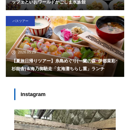
ッフェといおワールドかごしま水族館
バスツアー
2026.05.29
【夏旅日帰りツアー】糸島めぐり(一蘭の森･伊都菜彩･
杉能舎)＆海乃御馳走「玄海灘ちらし重」ランチ
Instagram