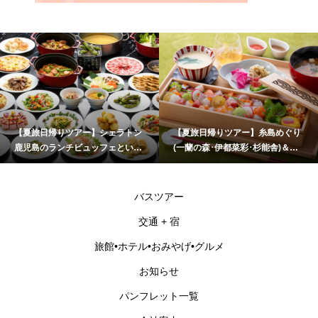
【夏旅日帰りツアー】シェラトン
【夏旅日帰りツアー】糸島めぐり
鹿児島のランチビュッフェといお
(一蘭の森･伊都菜彩･杉能舎)＆海
ワールドかごしま水族館
乃御馳走「玄海灘ちらし重」ラン
チ
バスツアー
交通 + 宿
旅館•ホテル•おみやげ•グルメ
お知らせ
パンフレット一覧