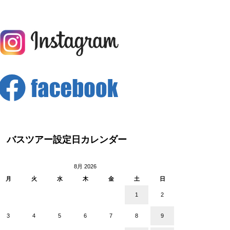
バスツアー設定日カレンダー
8月 2026
月
火
水
木
金
土
日
1
2
3
4
5
6
7
8
9