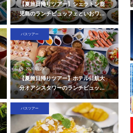
【夏旅日帰りツアー】シェラトン鹿
児島のランチビュッフェといおワー
ルドかごしま水族館
バスツアー
2026.05.29
【夏旅日帰りツアー】ホテル日航大
分オアシスタワーのランチビュッフ
ェと大分マリーンパレス水族館「う
みたまご」
バスツアー