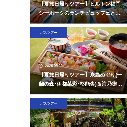
【夏旅日帰りツアー】ヒルトン福岡
シーホークのランチビュッフェとチ
ームラボフォレスト福岡
バスツアー
2026.05.29
【夏旅日帰りツアー】糸島めぐり(一
蘭の森･伊都菜彩･杉能舎)＆海乃御馳
走「玄海灘ちらし重」ランチ
バスツアー