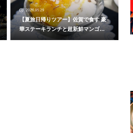
2026.05.29
【夏旅日帰りツアー】佐賀で食す 豪
華ステーキランチと超新鮮マンゴー
と濃厚ミルク氷の絶品かき氷