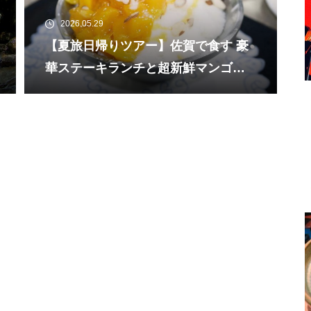
2026.05.29
【夏旅日帰りツアー】佐賀で食す 豪
華ステーキランチと超新鮮マンゴー
と濃厚ミルク氷の絶品かき氷