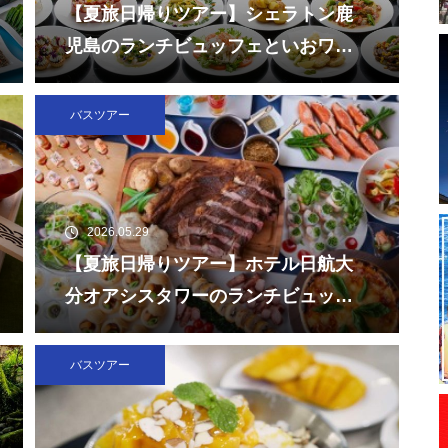
【夏旅日帰りツアー】シェラトン鹿
児島のランチビュッフェといおワー
ルドかごしま水族館
バスツアー
2026.05.29
【夏旅日帰りツアー】ホテル日航大
分オアシスタワーのランチビュッフ
ェと大分マリーンパレス水族館「う
みたまご」
バスツアー