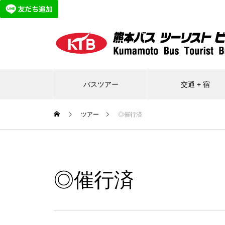
バスツアー
交通 + 宿
ツアー
◎催行済
◎催行済