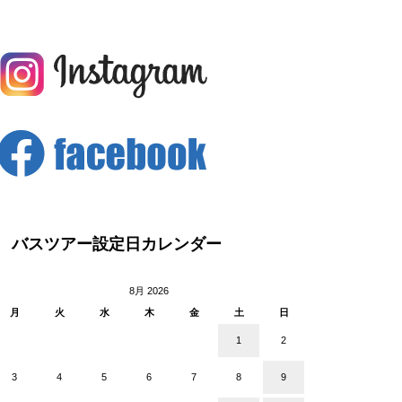
バスツアー設定日カレンダー
8月 2026
月
火
水
木
金
土
日
1
2
3
4
5
6
7
8
9