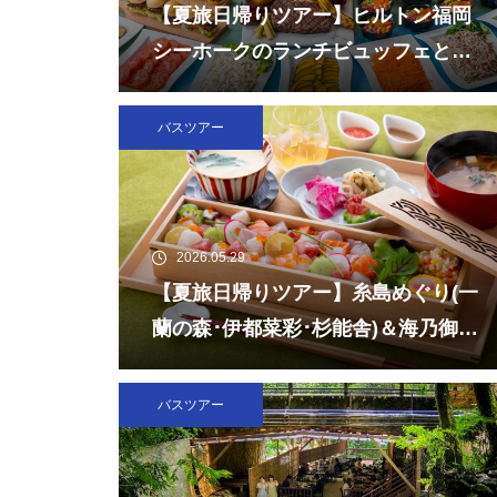
【夏旅日帰りツアー】ヒルトン福岡
シーホークのランチビュッフェとチ
ームラボフォレスト福岡
バスツアー
2026.05.29
【夏旅日帰りツアー】糸島めぐり(一
蘭の森･伊都菜彩･杉能舎)＆海乃御馳
走「玄海灘ちらし重」ランチ
バスツアー