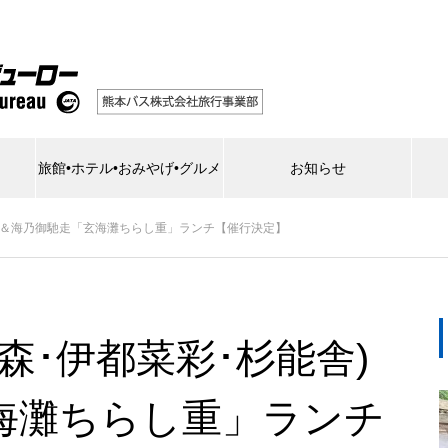
旅館•ホテル•おみやげ•グルメ
お知らせ
舎)＆海乃御馳走「玄海灘ちらし重」ランチ【催行決定】
森･伊都菜彩･杉能舎)
海灘ちらし重」ランチ