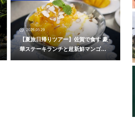
2026.05.29
【夏旅日帰りツアー】佐賀で食す 豪
華ステーキランチと超新鮮マンゴー
と濃厚ミルク氷の絶品かき氷