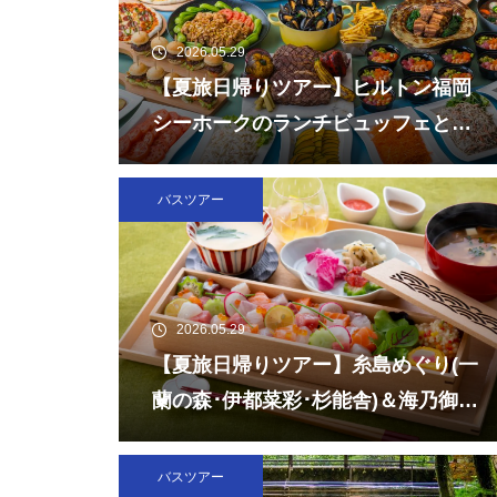
2026.05.29
【夏旅日帰りツアー】ヒルトン福岡
シーホークのランチビュッフェとチ
ームラボフォレスト福岡
バスツアー
2026.05.29
【夏旅日帰りツアー】糸島めぐり(一
蘭の森･伊都菜彩･杉能舎)＆海乃御馳
走「玄海灘ちらし重」ランチ
バスツアー