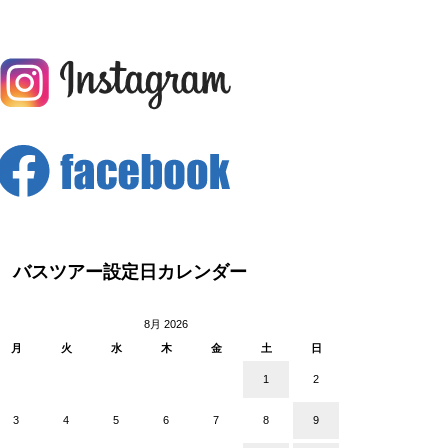
バスツアー設定日カレンダー
8月 2026
月
火
水
木
金
土
日
1
2
3
4
5
6
7
8
9