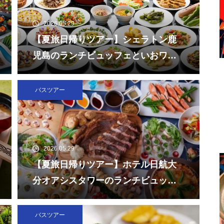
2026.05.29
【夏旅日帰りツアー】シェラトン鹿
児島のランチビュッフェといおワー
ルドかごしま水族館
バスツアー
2026.05.29
【夏旅日帰りツアー】ホテル日航大
分オアシスタワーのランチビュッフ
ェと大分マリーンパレス水族館「う
みたまご」
バスツアー