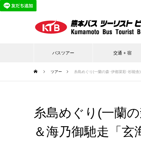
バスツアー
交通 + 宿
ツアー
糸島めぐり(一蘭の森･伊都菜彩･杉能
糸島めぐり(一蘭の
＆海乃御馳走「玄