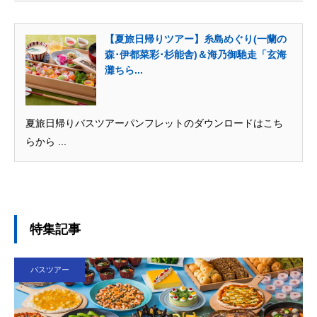
【夏旅日帰りツアー】糸島めぐり(一蘭の
森･伊都菜彩･杉能舎)＆海乃御馳走「玄海
灘ちら...
夏旅日帰りバスツアーパンフレットのダウンロードはこち
らから ...
特集記事
バスツアー