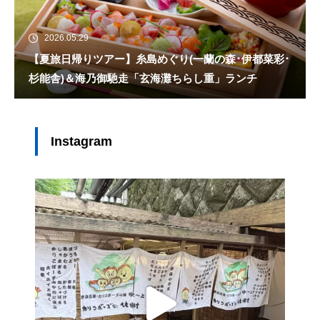
2026.05.29
【夏旅日帰りツアー】糸島めぐり(一蘭の森･伊都菜彩･
杉能舎)＆海乃御馳走「玄海灘ちらし重」ランチ
Instagram