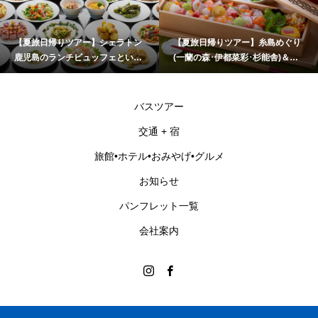
【夏旅日帰りツアー】シェラトン
【夏旅日帰りツアー】糸島めぐり
鹿児島のランチビュッフェといお
(一蘭の森･伊都菜彩･杉能舎)＆海
ワールドかごしま水族館
乃御馳走「玄海灘ちらし重」ラン
チ
バスツアー
交通 + 宿
旅館•ホテル•おみやげ•グルメ
お知らせ
パンフレット一覧
会社案内