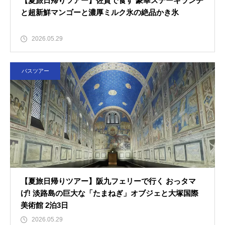
【夏旅日帰りツアー】佐賀で食す 豪華ステーキランチ
と超新鮮マンゴーと濃厚ミルク氷の絶品かき氷
2026.05.29
バスツアー
【夏旅日帰りツアー】阪九フェリーで行く おっタマ
げ! 淡路島の巨大な「たまねぎ」オブジェと大塚国際
美術館 2泊3日
2026.05.29