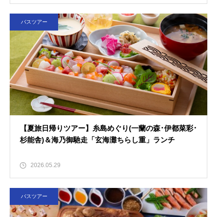
バスツアー
【夏旅日帰りツアー】糸島めぐり(一蘭の森･伊都菜彩･
杉能舎)＆海乃御馳走「玄海灘ちらし重」ランチ
2026.05.29
バスツアー