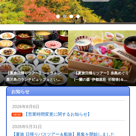
【夏旅日帰りツアー】糸島めぐり
【夏旅日帰りツアー】ホテル日航
(一蘭の森･伊都菜彩･杉能舎)＆海
大分オアシスタワーのランチビュ
乃御馳走「玄海灘ちらし重」ラン
ッフェと大分マリーンパレス水族
お知らせ
チ
館「うみたまご」
2026年8月6日
【営業時間変更に関するお知らせ】
NEW!
2026年5月31日
【夏旅 日帰りバスツアー＆船旅】募集を開始しました