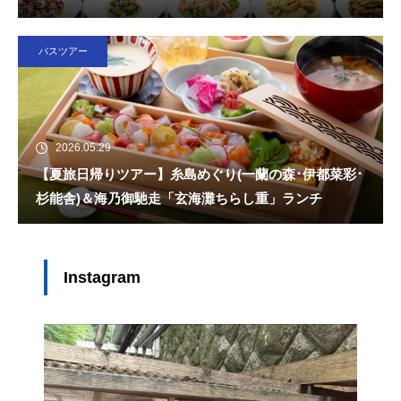
バスツアー
2026.05.29
【夏旅日帰りツアー】糸島めぐり(一蘭の森･伊都菜彩･
杉能舎)＆海乃御馳走「玄海灘ちらし重」ランチ
Instagram